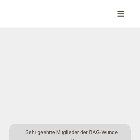
Skip
to
Toggle
content
Naviga
Sta
Üb
Mitgl
Akt
Netzw
Sehr geehrte Mitglieder der BAG-Wunde
Ko